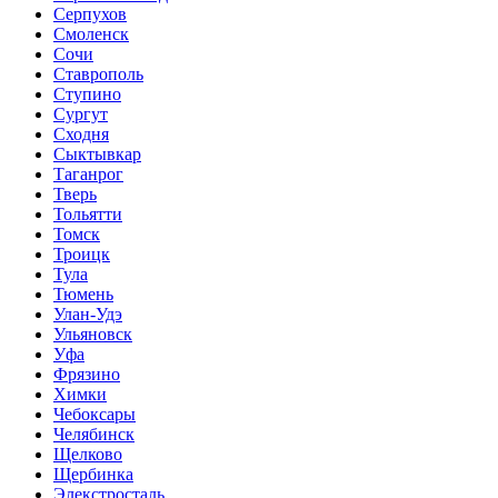
Серпухов
Смоленск
Сочи
Ставрополь
Ступино
Сургут
Сходня
Сыктывкар
Таганрог
Тверь
Тольятти
Томск
Троицк
Тула
Тюмень
Улан-Удэ
Ульяновск
Уфа
Фрязино
Химки
Чебоксары
Челябинск
Щелково
Щербинка
Элекстросталь