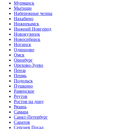
Мурманск
Мытищи
Набережные челны
Нахабино
Нижнекамск
Нижний Новгород
Новокузнецк
Новосибирск
Ногинск
Одинцово
Омск
Оренбург
Орехово-Зуево
Пенза
Пермь
Подольск
Пушкино
Раменское
Реутов
Ростов на дону
Рязань
Самара
Санкт-Петербург
Саратов
Сергиев Посад