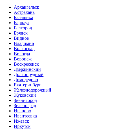
Архангельск
Астрахань
Балашиха
Барнаул
Белгород
Брянск
Видное
Владимир
Волгоград
Вологда
Воронеж
Воскресенск
Дзержинский
Долгопрудный
Домодедово
Екатеринбург
Железнодорожный
Жуковский
Звенигород
Зеленоград
Иваново
Ивантеевка
Ижевск
Иркутск