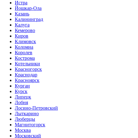
Истра
Йошкар-Ола
Казань
Калининград
Калуга
Кемерово
Киров
Климовск
Коломна
Королев
Кострома
Котельники
Красногорск
Краснодар
Красноярск
Курган
Курск
Липецк
Лобня
Лосино-Петровский
Лыткарино
Люберцы
Магнитогорск
Москва
Московский