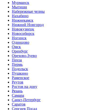
Мурманск
Мытищи
Набережные челны
Нахабино
Нижнекамск
Нижний Новгород
Новокузнецк
Новосибирск
Ногинск
Одинцово
Омск
Оренбург
Орехово-Зуево
Пенза
Пермь
Подольск
Пушкино
Раменское
Реутов
Ростов на дону
Рязань
Самара
Санкт-Петербург
Саратов
Сергиев Посад