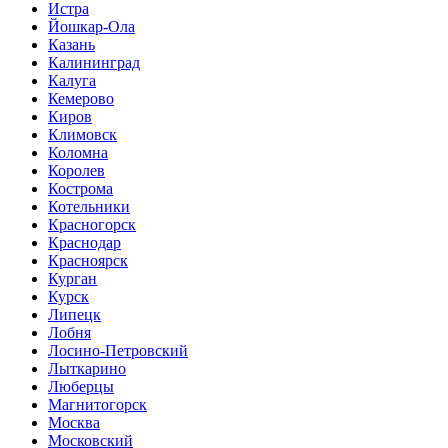
Истра
Йошкар-Ола
Казань
Калининград
Калуга
Кемерово
Киров
Климовск
Коломна
Королев
Кострома
Котельники
Красногорск
Краснодар
Красноярск
Курган
Курск
Липецк
Лобня
Лосино-Петровский
Лыткарино
Люберцы
Магнитогорск
Москва
Московский