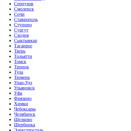
Серпухов
Смоленск
Сочи
Ставрополь
Ступино
Сургут
Сходня
Сыктывкар
Таганрог
Тверь
Тольятти
Томск
Троицк
Тула
Тюмень
Улан-Удэ
Ульяновск
Уфа
Фрязино
Химки
Чебоксары
Челябинск
Щелково
Щербинка
Элекстросталь