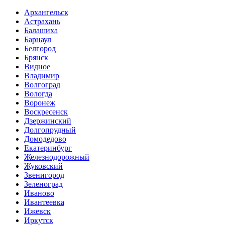
Архангельск
Астрахань
Балашиха
Барнаул
Белгород
Брянск
Видное
Владимир
Волгоград
Вологда
Воронеж
Воскресенск
Дзержинский
Долгопрудный
Домодедово
Екатеринбург
Железнодорожный
Жуковский
Звенигород
Зеленоград
Иваново
Ивантеевка
Ижевск
Иркутск