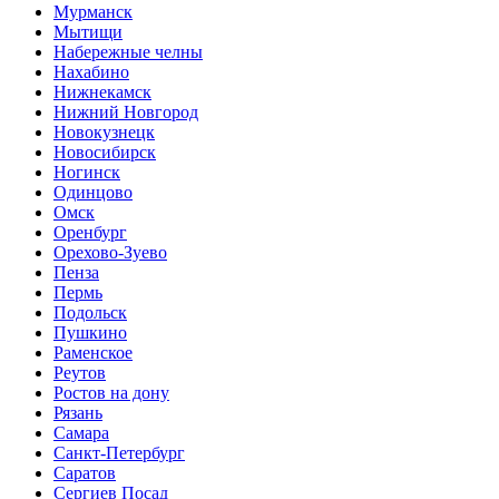
Мурманск
Мытищи
Набережные челны
Нахабино
Нижнекамск
Нижний Новгород
Новокузнецк
Новосибирск
Ногинск
Одинцово
Омск
Оренбург
Орехово-Зуево
Пенза
Пермь
Подольск
Пушкино
Раменское
Реутов
Ростов на дону
Рязань
Самара
Санкт-Петербург
Саратов
Сергиев Посад