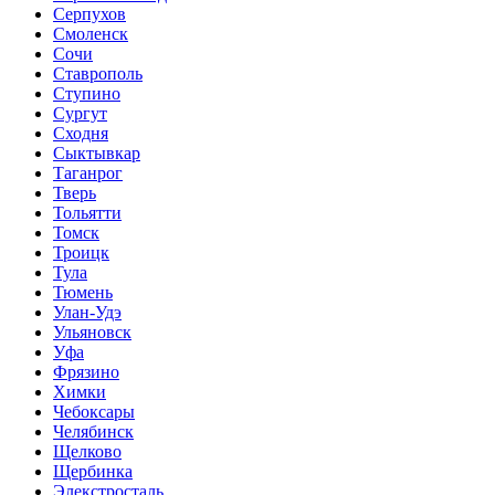
Серпухов
Смоленск
Сочи
Ставрополь
Ступино
Сургут
Сходня
Сыктывкар
Таганрог
Тверь
Тольятти
Томск
Троицк
Тула
Тюмень
Улан-Удэ
Ульяновск
Уфа
Фрязино
Химки
Чебоксары
Челябинск
Щелково
Щербинка
Элекстросталь