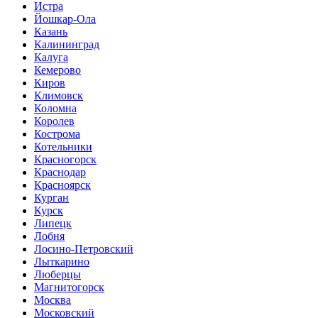
Истра
Йошкар-Ола
Казань
Калининград
Калуга
Кемерово
Киров
Климовск
Коломна
Королев
Кострома
Котельники
Красногорск
Краснодар
Красноярск
Курган
Курск
Липецк
Лобня
Лосино-Петровский
Лыткарино
Люберцы
Магнитогорск
Москва
Московский