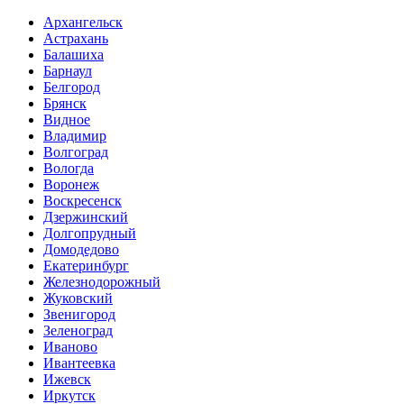
Архангельск
Астрахань
Балашиха
Барнаул
Белгород
Брянск
Видное
Владимир
Волгоград
Вологда
Воронеж
Воскресенск
Дзержинский
Долгопрудный
Домодедово
Екатеринбург
Железнодорожный
Жуковский
Звенигород
Зеленоград
Иваново
Ивантеевка
Ижевск
Иркутск