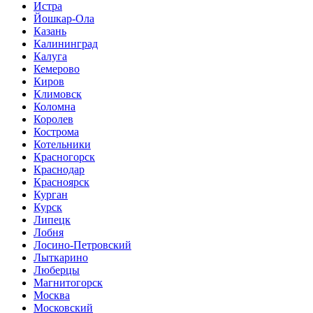
Истра
Йошкар-Ола
Казань
Калининград
Калуга
Кемерово
Киров
Климовск
Коломна
Королев
Кострома
Котельники
Красногорск
Краснодар
Красноярск
Курган
Курск
Липецк
Лобня
Лосино-Петровский
Лыткарино
Люберцы
Магнитогорск
Москва
Московский