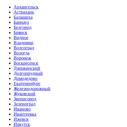
Архангельск
Астрахань
Балашиха
Барнаул
Белгород
Брянск
Видное
Владимир
Волгоград
Вологда
Воронеж
Воскресенск
Дзержинский
Долгопрудный
Домодедово
Екатеринбург
Железнодорожный
Жуковский
Звенигород
Зеленоград
Иваново
Ивантеевка
Ижевск
Иркутск