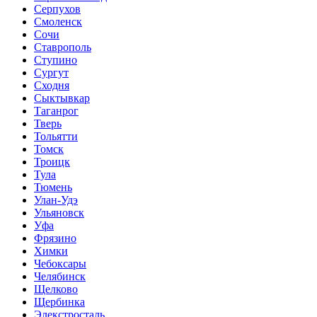
Серпухов
Смоленск
Сочи
Ставрополь
Ступино
Сургут
Сходня
Сыктывкар
Таганрог
Тверь
Тольятти
Томск
Троицк
Тула
Тюмень
Улан-Удэ
Ульяновск
Уфа
Фрязино
Химки
Чебоксары
Челябинск
Щелково
Щербинка
Элекстросталь