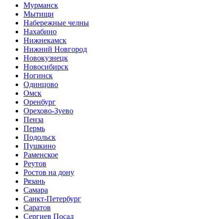
Мурманск
Мытищи
Набережные челны
Нахабино
Нижнекамск
Нижний Новгород
Новокузнецк
Новосибирск
Ногинск
Одинцово
Омск
Оренбург
Орехово-Зуево
Пенза
Пермь
Подольск
Пушкино
Раменское
Реутов
Ростов на дону
Рязань
Самара
Санкт-Петербург
Саратов
Сергиев Посад