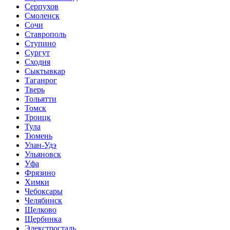
Серпухов
Смоленск
Сочи
Ставрополь
Ступино
Сургут
Сходня
Сыктывкар
Таганрог
Тверь
Тольятти
Томск
Троицк
Тула
Тюмень
Улан-Удэ
Ульяновск
Уфа
Фрязино
Химки
Чебоксары
Челябинск
Щелково
Щербинка
Элекстросталь