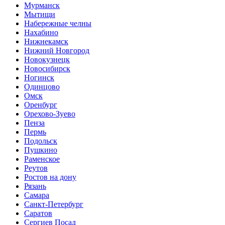
Мурманск
Мытищи
Набережные челны
Нахабино
Нижнекамск
Нижний Новгород
Новокузнецк
Новосибирск
Ногинск
Одинцово
Омск
Оренбург
Орехово-Зуево
Пенза
Пермь
Подольск
Пушкино
Раменское
Реутов
Ростов на дону
Рязань
Самара
Санкт-Петербург
Саратов
Сергиев Посад