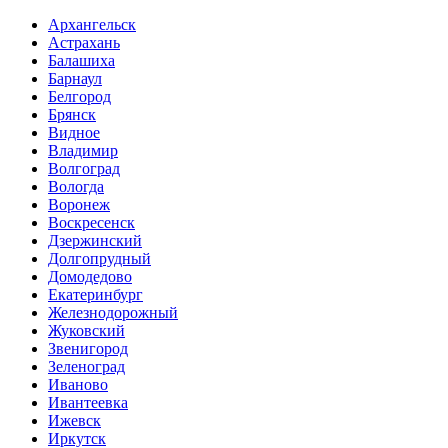
Архангельск
Астрахань
Балашиха
Барнаул
Белгород
Брянск
Видное
Владимир
Волгоград
Вологда
Воронеж
Воскресенск
Дзержинский
Долгопрудный
Домодедово
Екатеринбург
Железнодорожный
Жуковский
Звенигород
Зеленоград
Иваново
Ивантеевка
Ижевск
Иркутск