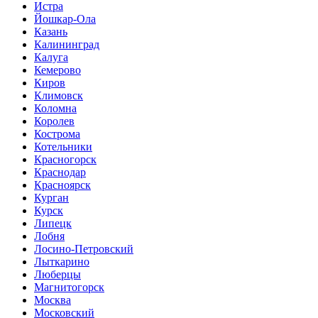
Истра
Йошкар-Ола
Казань
Калининград
Калуга
Кемерово
Киров
Климовск
Коломна
Королев
Кострома
Котельники
Красногорск
Краснодар
Красноярск
Курган
Курск
Липецк
Лобня
Лосино-Петровский
Лыткарино
Люберцы
Магнитогорск
Москва
Московский