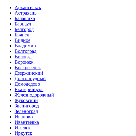
Архангельск
Астрахань
Балашиха
Барнаул
Белгород
Брянск
Видное
Владимир
Волгоград
Вологда
Воронеж
Воскресенск
Дзержинский
Долгопрудный
Домодедово
Екатеринбург
Железнодорожный
Жуковский
Звенигород
Зеленоград
Иваново
Ивантеевка
Ижевск
Иркутск