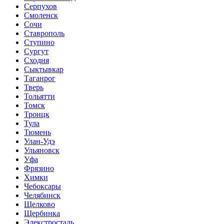
Серпухов
Смоленск
Сочи
Ставрополь
Ступино
Сургут
Сходня
Сыктывкар
Таганрог
Тверь
Тольятти
Томск
Троицк
Тула
Тюмень
Улан-Удэ
Ульяновск
Уфа
Фрязино
Химки
Чебоксары
Челябинск
Щелково
Щербинка
Элекстросталь