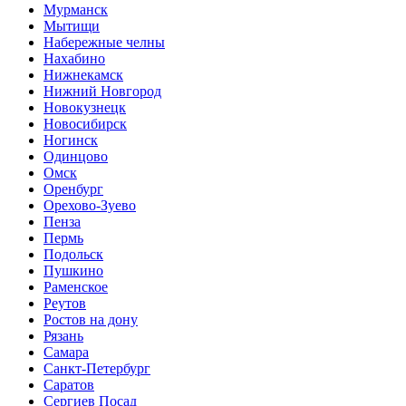
Мурманск
Мытищи
Набережные челны
Нахабино
Нижнекамск
Нижний Новгород
Новокузнецк
Новосибирск
Ногинск
Одинцово
Омск
Оренбург
Орехово-Зуево
Пенза
Пермь
Подольск
Пушкино
Раменское
Реутов
Ростов на дону
Рязань
Самара
Санкт-Петербург
Саратов
Сергиев Посад