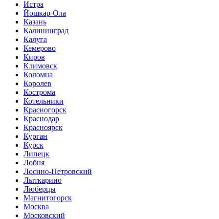
Истра
Йошкар-Ола
Казань
Калининград
Калуга
Кемерово
Киров
Климовск
Коломна
Королев
Кострома
Котельники
Красногорск
Краснодар
Красноярск
Курган
Курск
Липецк
Лобня
Лосино-Петровский
Лыткарино
Люберцы
Магнитогорск
Москва
Московский