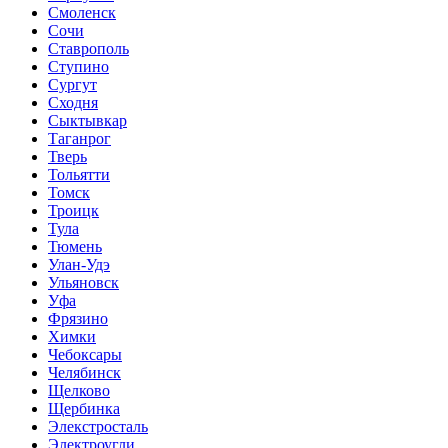
Смоленск
Сочи
Ставрополь
Ступино
Сургут
Сходня
Сыктывкар
Таганрог
Тверь
Тольятти
Томск
Троицк
Тула
Тюмень
Улан-Удэ
Ульяновск
Уфа
Фрязино
Химки
Чебоксары
Челябинск
Щелково
Щербинка
Элекстросталь
Электроугли