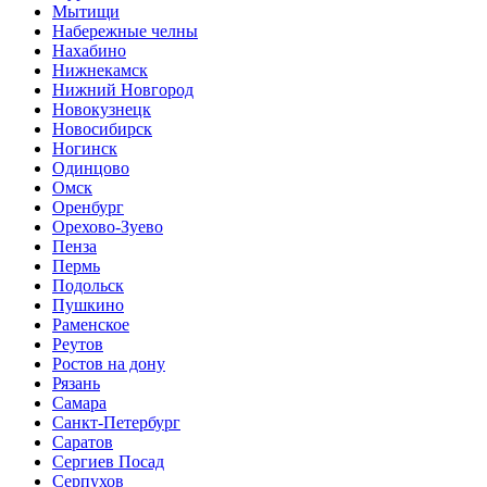
Мытищи
Набережные челны
Нахабино
Нижнекамск
Нижний Новгород
Новокузнецк
Новосибирск
Ногинск
Одинцово
Омск
Оренбург
Орехово-Зуево
Пенза
Пермь
Подольск
Пушкино
Раменское
Реутов
Ростов на дону
Рязань
Самара
Санкт-Петербург
Саратов
Сергиев Посад
Серпухов