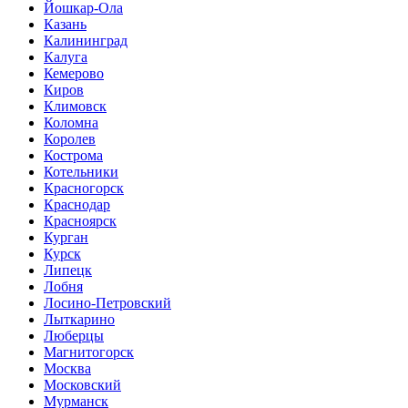
Йошкар-Ола
Казань
Калининград
Калуга
Кемерово
Киров
Климовск
Коломна
Королев
Кострома
Котельники
Красногорск
Краснодар
Красноярск
Курган
Курск
Липецк
Лобня
Лосино-Петровский
Лыткарино
Люберцы
Магнитогорск
Москва
Московский
Мурманск