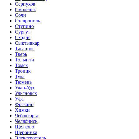
Серпухов
Смоленск
Сочи
Ставрополь
Ступино
Сургут
Сходня
Сыктывкар
Таганрог
Тверь
Тольятти
Томск
Троицк
Тула
Тюмень
Улан-Удэ
Ульяновск
Уфа
Фрязино
Химки
Чебоксары
Челябинск
Щелково
Щербинка
Элекстросталь