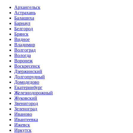
Архангельск
Астрахань
Балашиха
Барнаул
Белгород
Брянск
Видное
Владимир
Волгоград
Вологда
Воронеж
Воскресенск
Дзержинский
Долгопрудный
Домодедово
Екатеринбург
Железнодорожный
Жуковский
Звенигород
Зеленоград
Иваново
Ивантеевка
Ижевск
Иркутск