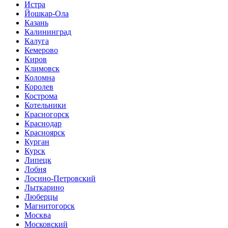
Истра
Йошкар-Ола
Казань
Калининград
Калуга
Кемерово
Киров
Климовск
Коломна
Королев
Кострома
Котельники
Красногорск
Краснодар
Красноярск
Курган
Курск
Липецк
Лобня
Лосино-Петровский
Лыткарино
Люберцы
Магнитогорск
Москва
Московский