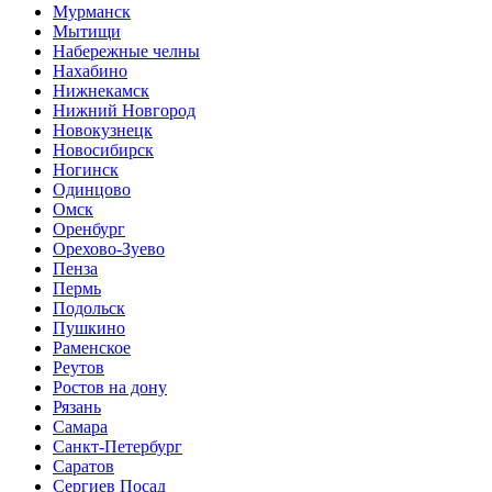
Мурманск
Мытищи
Набережные челны
Нахабино
Нижнекамск
Нижний Новгород
Новокузнецк
Новосибирск
Ногинск
Одинцово
Омск
Оренбург
Орехово-Зуево
Пенза
Пермь
Подольск
Пушкино
Раменское
Реутов
Ростов на дону
Рязань
Самара
Санкт-Петербург
Саратов
Сергиев Посад