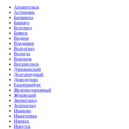
Архангельск
Астрахань
Балашиха
Барнаул
Белгород
Брянск
Видное
Владимир
Волгоград
Вологда
Воронеж
Воскресенск
Дзержинский
Долгопрудный
Домодедово
Екатеринбург
Железнодорожный
Жуковский
Звенигород
Зеленоград
Иваново
Ивантеевка
Ижевск
Иркутск