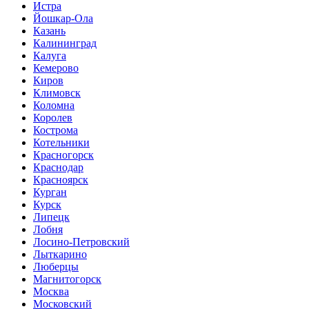
Истра
Йошкар-Ола
Казань
Калининград
Калуга
Кемерово
Киров
Климовск
Коломна
Королев
Кострома
Котельники
Красногорск
Краснодар
Красноярск
Курган
Курск
Липецк
Лобня
Лосино-Петровский
Лыткарино
Люберцы
Магнитогорск
Москва
Московский