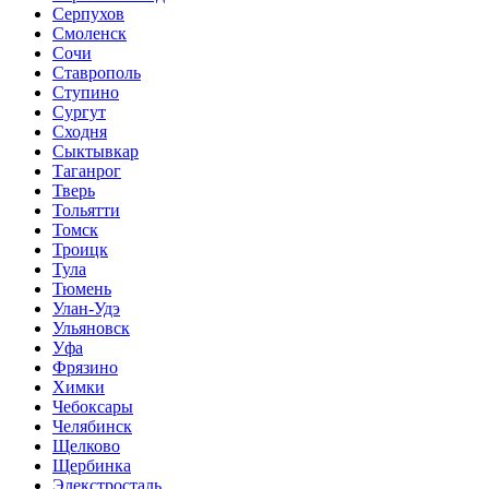
Серпухов
Смоленск
Сочи
Ставрополь
Ступино
Сургут
Сходня
Сыктывкар
Таганрог
Тверь
Тольятти
Томск
Троицк
Тула
Тюмень
Улан-Удэ
Ульяновск
Уфа
Фрязино
Химки
Чебоксары
Челябинск
Щелково
Щербинка
Элекстросталь