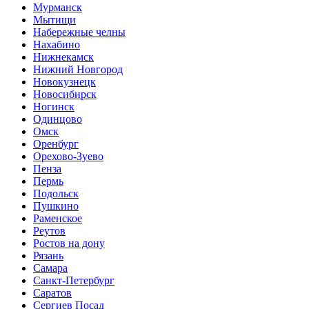
Мурманск
Мытищи
Набережные челны
Нахабино
Нижнекамск
Нижний Новгород
Новокузнецк
Новосибирск
Ногинск
Одинцово
Омск
Оренбург
Орехово-Зуево
Пенза
Пермь
Подольск
Пушкино
Раменское
Реутов
Ростов на дону
Рязань
Самара
Санкт-Петербург
Саратов
Сергиев Посад