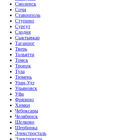
Смоленск
Сочи
Ставрополь
Ступино
Сургут
Сходня
Сыктывкар
Таганрог
Тверь
Тольятти
Томск
Троицк
Тула
Тюмень
Улан-Удэ
Ульяновск
Уфа
Фрязино
Химки
Чебоксары
Челябинск
Щелково
Щербинка
Элекстросталь
Электроугли