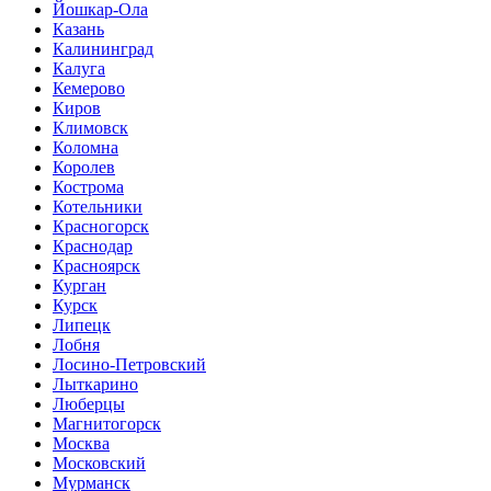
Йошкар-Ола
Казань
Калининград
Калуга
Кемерово
Киров
Климовск
Коломна
Королев
Кострома
Котельники
Красногорск
Краснодар
Красноярск
Курган
Курск
Липецк
Лобня
Лосино-Петровский
Лыткарино
Люберцы
Магнитогорск
Москва
Московский
Мурманск