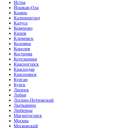
Истра
Йошкар-Ола
Казань
Калининград
Калуга
Кемерово
Киров
Климовск
Коломна
Королев
Кострома
Котельники
Красногорск
Краснодар
Красноярск
Курган
Курск
Липецк
Лобня
Лосино-Петровский
Лыткарино
Люберцы
Магнитогорск
Москва
Московский