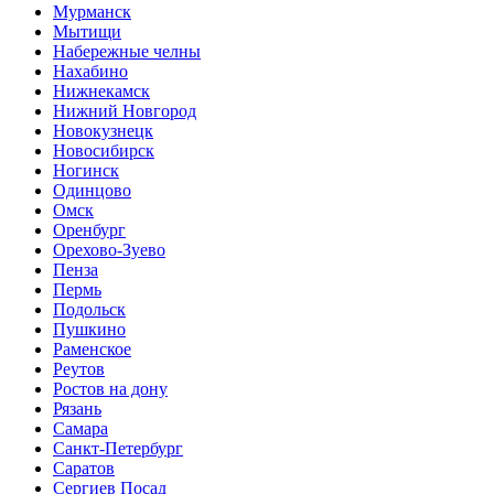
Мурманск
Мытищи
Набережные челны
Нахабино
Нижнекамск
Нижний Новгород
Новокузнецк
Новосибирск
Ногинск
Одинцово
Омск
Оренбург
Орехово-Зуево
Пенза
Пермь
Подольск
Пушкино
Раменское
Реутов
Ростов на дону
Рязань
Самара
Санкт-Петербург
Саратов
Сергиев Посад