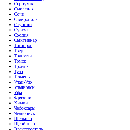
Серпухов
Смоленск
Сочи
Ставрополь
Ступино
Сургут
Сходня
Сыктывкар
Таганрог
Тверь
Тольятти
Томск
Троицк
Тула
Тюмень
Улан-Удэ
Ульяновск
Уфа
Фрязино
Химки
Чебоксары
Челябинск
Щелково
Щербинка
Элекстросталь