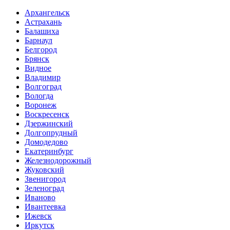
Архангельск
Астрахань
Балашиха
Барнаул
Белгород
Брянск
Видное
Владимир
Волгоград
Вологда
Воронеж
Воскресенск
Дзержинский
Долгопрудный
Домодедово
Екатеринбург
Железнодорожный
Жуковский
Звенигород
Зеленоград
Иваново
Ивантеевка
Ижевск
Иркутск