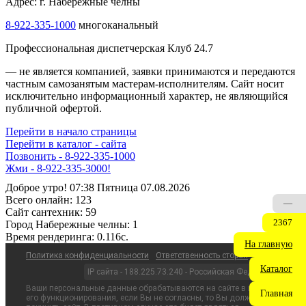
Адрес: г. Набережные челны
8-922-335-1000
многоканальный
Профессиональная диспетчерская Клуб 24.7
— не является компанией, заявки принимаются и передаются
частным самозанятым мастерам‑исполнителям. Сайт носит
исключительно информационный характер, не являющийся
публичной офертой.
Перейти в начало страницы
Перейти в каталог - сайта
Позвонить - 8-922-335-1000
Жми - 8-922-335-3000!
Доброе утро! 07:38 Пятница 07.08.2026
Всего онлайн:
123
—
Сайт cантехник:
59
2367
Город Набережные челны:
1
Время рендеринга:
0.116c.
На главную
Политика конфиденциальности
Ответственность сторон
Каталог
IP сайта - 188.225.73.240 - Российская Федерация
Ваши персональные данные обрабатываются на сайте в целях
Главная
его функционирования, если Вы не согласны, то Вы должны