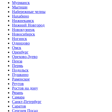
Мурманск
Мытищи
Набережные челны
Нахабино
Нижнекамск
Нижний Новгород
Новокузнецк
Новосибирск
Ногинск
Одинцово
Омск
Оренбург
Орехово-Зуево
Пенза
Пермь
Подольск
Пушкино
Раменское
Реутов
Ростов на дону
Рязань
Самара
Санкт-Петербург
Саратов
Сергиев Посад