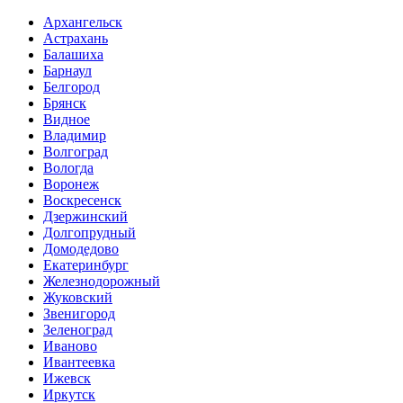
Архангельск
Астрахань
Балашиха
Барнаул
Белгород
Брянск
Видное
Владимир
Волгоград
Вологда
Воронеж
Воскресенск
Дзержинский
Долгопрудный
Домодедово
Екатеринбург
Железнодорожный
Жуковский
Звенигород
Зеленоград
Иваново
Ивантеевка
Ижевск
Иркутск