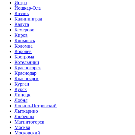
Истра
Йошкар-Ола
Казань
Калининград
Калуга
Кемерово
Киров
Климовск
Коломна
Королев
Кострома
Котельники
Красногорск
Краснодар
Красноярск
Курган
Курск
Липецк
Лобня
Лосино-Петровский
Лыткарино
Люберцы
Магнитогорск
Москва
Московский