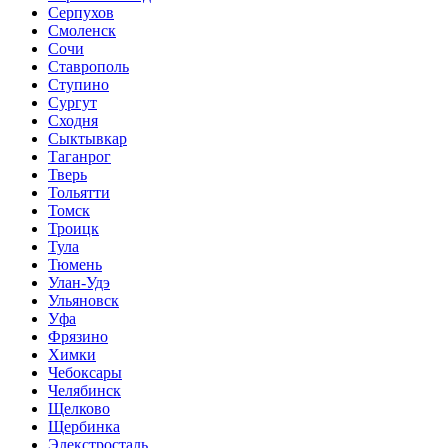
Серпухов
Смоленск
Сочи
Ставрополь
Ступино
Сургут
Сходня
Сыктывкар
Таганрог
Тверь
Тольятти
Томск
Троицк
Тула
Тюмень
Улан-Удэ
Ульяновск
Уфа
Фрязино
Химки
Чебоксары
Челябинск
Щелково
Щербинка
Элекстросталь