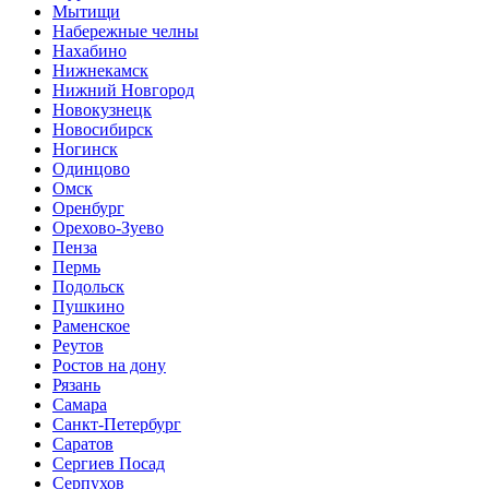
Мытищи
Набережные челны
Нахабино
Нижнекамск
Нижний Новгород
Новокузнецк
Новосибирск
Ногинск
Одинцово
Омск
Оренбург
Орехово-Зуево
Пенза
Пермь
Подольск
Пушкино
Раменское
Реутов
Ростов на дону
Рязань
Самара
Санкт-Петербург
Саратов
Сергиев Посад
Серпухов