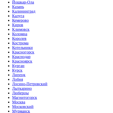
Йошкар-Ола
Казань
Калининград
Калуга
Кемерово
Киров
Климовск
Коломна
Королев
Кострома
Котельники
Красногорск
Краснодар
Красноярск
Курган
Курск
Липецк
Лобня
Лосино-Петровский
Лыткарино
Люберцы
Магнитогорск
Москва
Московский
Мурманск