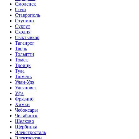
Смоленск
Сочи
Ставрополь
Ступино
Сургут
Сходня
Сыктывкар
Таганрог
Тверь
Тольятти
Томск
Троицк
Тула
Тюмень
Улан-Удэ
Ульяновск
Уфа
Фрязино
Химки
Чебоксары
Челябинск
Щелково
Щербинка
Элекстросталь
Электроугли