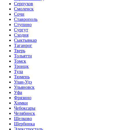
Серпухов
Смоленск
Сочи
Ставрополь
Ступино
Сургут
Сходня
Сыктывкар
Таганрог
Тверь
Тольятти
Томск
Троицк
Тула
Тюмень
Улан-Удэ
Ульяновск
Уфа
Фрязино
Химки
Чебоксары
Челябинск
Щелково
Щербинка
Элекстросталь