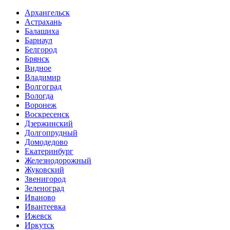
Архангельск
Астрахань
Балашиха
Барнаул
Белгород
Брянск
Видное
Владимир
Волгоград
Вологда
Воронеж
Воскресенск
Дзержинский
Долгопрудный
Домодедово
Екатеринбург
Железнодорожный
Жуковский
Звенигород
Зеленоград
Иваново
Ивантеевка
Ижевск
Иркутск