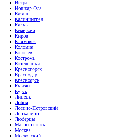
Истра
Йошкар-Ола
Казань
Калининград
Калуга
Кемерово
Киров
Климовск
Коломна
Королев
Кострома
Котельники
Красногорск
Краснодар
Красноярск
Курган
Курск
Липецк
Лобня
Лосино-Петровский
Лыткарино
Люберцы
Магнитогорск
Москва
Московский