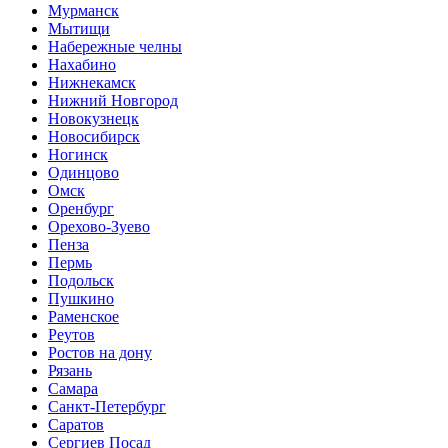
Мурманск
Мытищи
Набережные челны
Нахабино
Нижнекамск
Нижний Новгород
Новокузнецк
Новосибирск
Ногинск
Одинцово
Омск
Оренбург
Орехово-Зуево
Пенза
Пермь
Подольск
Пушкино
Раменское
Реутов
Ростов на дону
Рязань
Самара
Санкт-Петербург
Саратов
Сергиев Посад