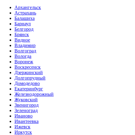
Архангельск
Астрахань
Балашиха
Барнаул
Белгород
Брянск
Видное
Владимир
Волгоград
Вологда
Воронеж
Воскресенск
Дзержинский
Долгопрудный
Домодедово
Екатеринбург
Железнодорожный
Жуковский
Звенигород
Зеленоград
Иваново
Ивантеевка
Ижевск
Иркутск