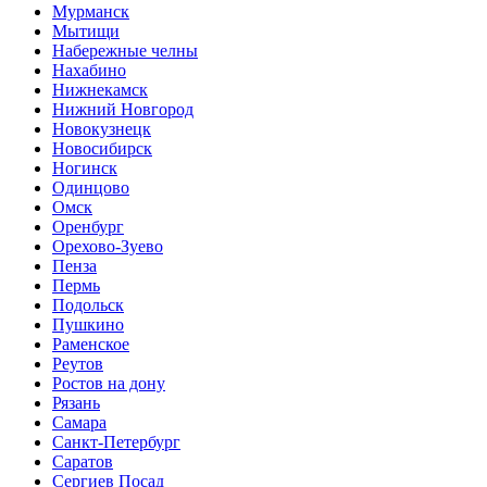
Мурманск
Мытищи
Набережные челны
Нахабино
Нижнекамск
Нижний Новгород
Новокузнецк
Новосибирск
Ногинск
Одинцово
Омск
Оренбург
Орехово-Зуево
Пенза
Пермь
Подольск
Пушкино
Раменское
Реутов
Ростов на дону
Рязань
Самара
Санкт-Петербург
Саратов
Сергиев Посад