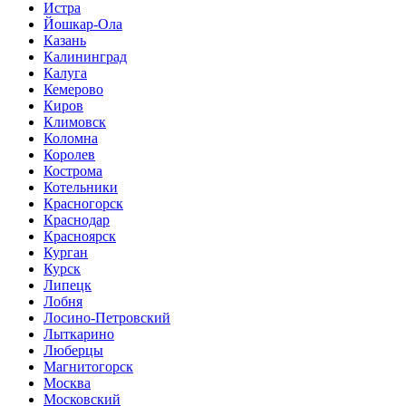
Истра
Йошкар-Ола
Казань
Калининград
Калуга
Кемерово
Киров
Климовск
Коломна
Королев
Кострома
Котельники
Красногорск
Краснодар
Красноярск
Курган
Курск
Липецк
Лобня
Лосино-Петровский
Лыткарино
Люберцы
Магнитогорск
Москва
Московский