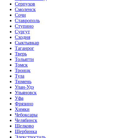
Серпухов
Смоленск
Сочи
Ставрополь
Ступино
Сургут
Сходня
Сыктывкар
Таганрог
Тверь
Тольятти
Томск
Троицк
Тула
Тюмень
Улан-Удэ
Ульяновск
Уфа
Фрязино
Химки
Чебоксары
Челябинск
Щелково
Щербинка
Элекстросталь