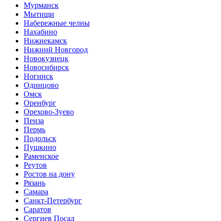
Мурманск
Мытищи
Набережные челны
Нахабино
Нижнекамск
Нижний Новгород
Новокузнецк
Новосибирск
Ногинск
Одинцово
Омск
Оренбург
Орехово-Зуево
Пенза
Пермь
Подольск
Пушкино
Раменское
Реутов
Ростов на дону
Рязань
Самара
Санкт-Петербург
Саратов
Сергиев Посад