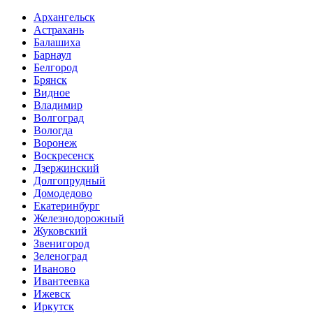
Архангельск
Астрахань
Балашиха
Барнаул
Белгород
Брянск
Видное
Владимир
Волгоград
Вологда
Воронеж
Воскресенск
Дзержинский
Долгопрудный
Домодедово
Екатеринбург
Железнодорожный
Жуковский
Звенигород
Зеленоград
Иваново
Ивантеевка
Ижевск
Иркутск