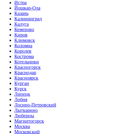
Истра
Йошкар-Ола
Казань
Калининград
Калуга
Кемерово
Киров
Климовск
Коломна
Королев
Кострома
Котельники
Красногорск
Краснодар
Красноярск
Курган
Курск
Липецк
Лобня
Лосино-Петровский
Лыткарино
Люберцы
Магнитогорск
Москва
Московский