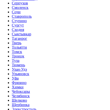
Серпухов
Смоленск
Сочи
Ставрополь
Ступино
Сургут
Сходня
Сыктывкар
Таганрог
Тверь
Тольятти
Томск
Троицк
Тула
Тюмень
Улан-Удэ
Ульяновск
Уфа
Фрязино
Химки
Чебоксары
Челябинск
Щелково
Щербинка
Элекстросталь