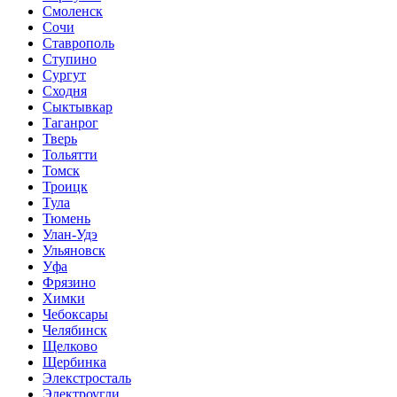
Смоленск
Сочи
Ставрополь
Ступино
Сургут
Сходня
Сыктывкар
Таганрог
Тверь
Тольятти
Томск
Троицк
Тула
Тюмень
Улан-Удэ
Ульяновск
Уфа
Фрязино
Химки
Чебоксары
Челябинск
Щелково
Щербинка
Элекстросталь
Электроугли