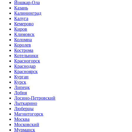
Йошкар-Ола
Казань
Калининград
Калуга
Кемерово
Киров
Климовск
Коломна
Королев
Кострома
Котельники
Красногорск
Краснодар
Красноярск
Курган
Курск
Липецк
Лобня
Лосино-Петровский
Лыткарино
Люберцы
Магнитогорск
Москва
Московский
Мурманск