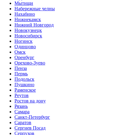
Мытищи
Набережные челны
Нахабино
Нижнекамск
Нижний Новгород
Новокузнецк
Новосибирск
Ногинск
Одинцово
Омск
Оренбург
Орехово-Зуево
Пенза
Пермь
Подольск
Пушкино
Раменское
Реутов
Ростов на дону
Рязань
Самара
Санкт-Петербург
Саратов
Сергиев Посад
Серпухов