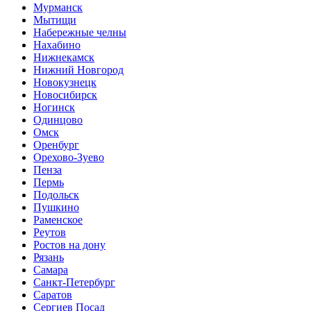
Мурманск
Мытищи
Набережные челны
Нахабино
Нижнекамск
Нижний Новгород
Новокузнецк
Новосибирск
Ногинск
Одинцово
Омск
Оренбург
Орехово-Зуево
Пенза
Пермь
Подольск
Пушкино
Раменское
Реутов
Ростов на дону
Рязань
Самара
Санкт-Петербург
Саратов
Сергиев Посад