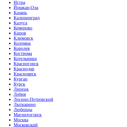
Истра
Йошкар-Ола
Казань
Калининград
Калуга
Кемерово
Киров
Климовск
Коломна
Королев
Кострома
Котельники
Красногорск
Краснодар
Красноярск
Курган
Курск
Липецк
Лобня
Лосино-Петровский
Лыткарино
Люберцы
Магнитогорск
Москва
Московский