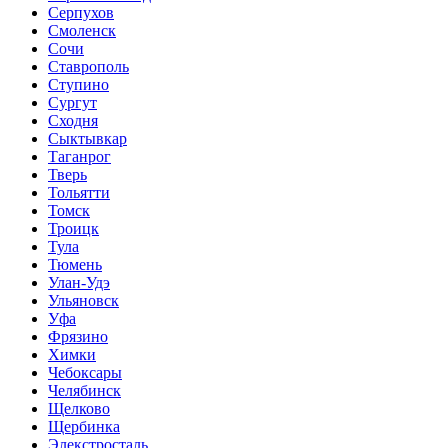
Серпухов
Смоленск
Сочи
Ставрополь
Ступино
Сургут
Сходня
Сыктывкар
Таганрог
Тверь
Тольятти
Томск
Троицк
Тула
Тюмень
Улан-Удэ
Ульяновск
Уфа
Фрязино
Химки
Чебоксары
Челябинск
Щелково
Щербинка
Элекстросталь