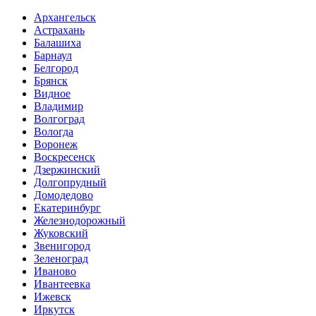
Архангельск
Астрахань
Балашиха
Барнаул
Белгород
Брянск
Видное
Владимир
Волгоград
Вологда
Воронеж
Воскресенск
Дзержинский
Долгопрудный
Домодедово
Екатеринбург
Железнодорожный
Жуковский
Звенигород
Зеленоград
Иваново
Ивантеевка
Ижевск
Иркутск