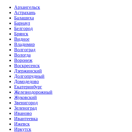
Архангельск
Астрахань
Балашиха
Барнаул
Белгород
Брянск
Видное
Владимир
Волгоград
Вологда
Воронеж
Воскресенск
Дзержинский
Долгопрудный
Домодедово
Екатеринбург
Железнодорожный
Жуковский
Звенигород
Зеленоград
Иваново
Ивантеевка
Ижевск
Иркутск