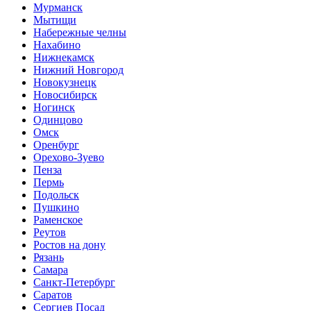
Мурманск
Мытищи
Набережные челны
Нахабино
Нижнекамск
Нижний Новгород
Новокузнецк
Новосибирск
Ногинск
Одинцово
Омск
Оренбург
Орехово-Зуево
Пенза
Пермь
Подольск
Пушкино
Раменское
Реутов
Ростов на дону
Рязань
Самара
Санкт-Петербург
Саратов
Сергиев Посад