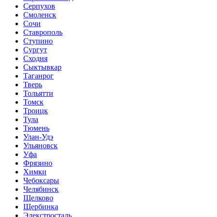
Серпухов
Смоленск
Сочи
Ставрополь
Ступино
Сургут
Сходня
Сыктывкар
Таганрог
Тверь
Тольятти
Томск
Троицк
Тула
Тюмень
Улан-Удэ
Ульяновск
Уфа
Фрязино
Химки
Чебоксары
Челябинск
Щелково
Щербинка
Элекстросталь