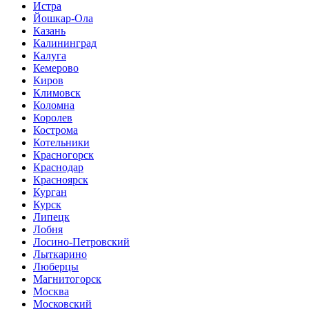
Истра
Йошкар-Ола
Казань
Калининград
Калуга
Кемерово
Киров
Климовск
Коломна
Королев
Кострома
Котельники
Красногорск
Краснодар
Красноярск
Курган
Курск
Липецк
Лобня
Лосино-Петровский
Лыткарино
Люберцы
Магнитогорск
Москва
Московский