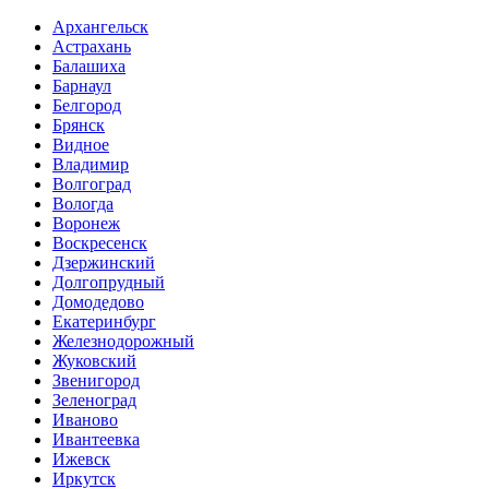
Архангельск
Астрахань
Балашиха
Барнаул
Белгород
Брянск
Видное
Владимир
Волгоград
Вологда
Воронеж
Воскресенск
Дзержинский
Долгопрудный
Домодедово
Екатеринбург
Железнодорожный
Жуковский
Звенигород
Зеленоград
Иваново
Ивантеевка
Ижевск
Иркутск