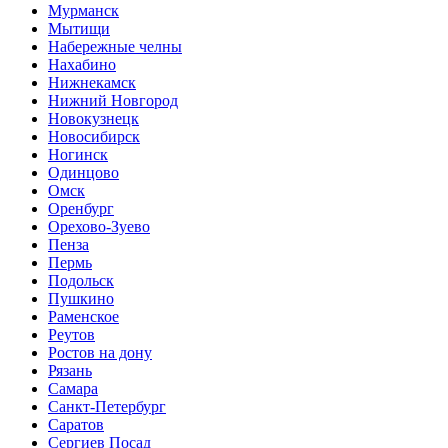
Мурманск
Мытищи
Набережные челны
Нахабино
Нижнекамск
Нижний Новгород
Новокузнецк
Новосибирск
Ногинск
Одинцово
Омск
Оренбург
Орехово-Зуево
Пенза
Пермь
Подольск
Пушкино
Раменское
Реутов
Ростов на дону
Рязань
Самара
Санкт-Петербург
Саратов
Сергиев Посад