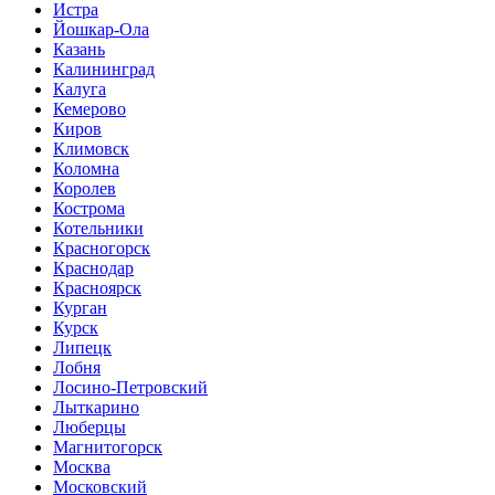
Истра
Йошкар-Ола
Казань
Калининград
Калуга
Кемерово
Киров
Климовск
Коломна
Королев
Кострома
Котельники
Красногорск
Краснодар
Красноярск
Курган
Курск
Липецк
Лобня
Лосино-Петровский
Лыткарино
Люберцы
Магнитогорск
Москва
Московский