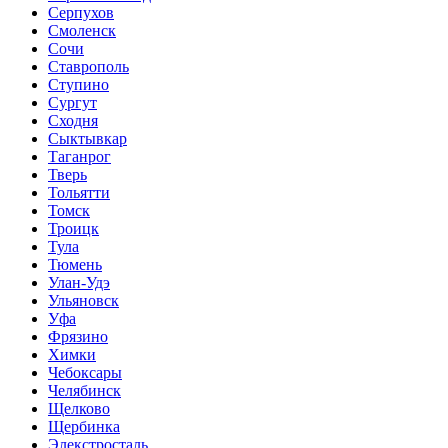
Серпухов
Смоленск
Сочи
Ставрополь
Ступино
Сургут
Сходня
Сыктывкар
Таганрог
Тверь
Тольятти
Томск
Троицк
Тула
Тюмень
Улан-Удэ
Ульяновск
Уфа
Фрязино
Химки
Чебоксары
Челябинск
Щелково
Щербинка
Элекстросталь