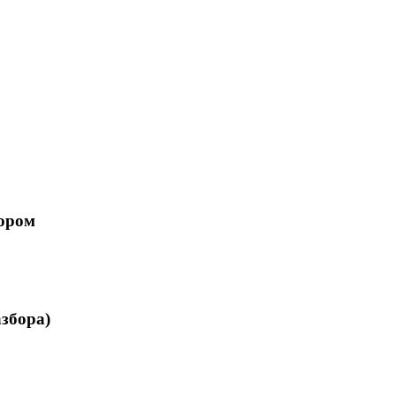
ором
збора)