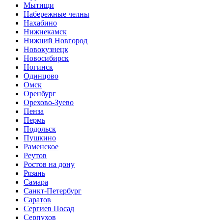
Мытищи
Набережные челны
Нахабино
Нижнекамск
Нижний Новгород
Новокузнецк
Новосибирск
Ногинск
Одинцово
Омск
Оренбург
Орехово-Зуево
Пенза
Пермь
Подольск
Пушкино
Раменское
Реутов
Ростов на дону
Рязань
Самара
Санкт-Петербург
Саратов
Сергиев Посад
Серпухов