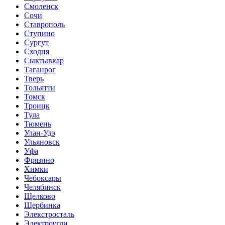
Смоленск
Сочи
Ставрополь
Ступино
Сургут
Сходня
Сыктывкар
Таганрог
Тверь
Тольятти
Томск
Троицк
Тула
Тюмень
Улан-Удэ
Ульяновск
Уфа
Фрязино
Химки
Чебоксары
Челябинск
Щелково
Щербинка
Элекстросталь
Электроугли