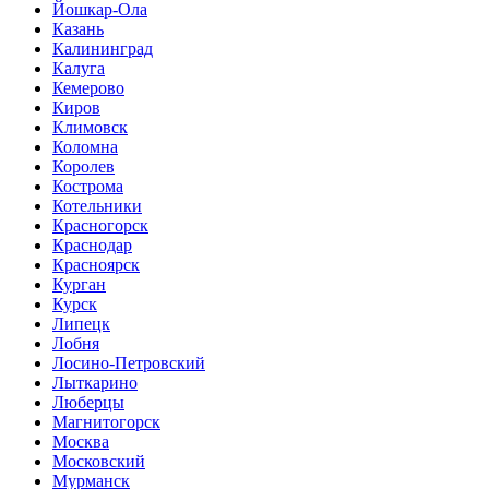
Йошкар-Ола
Казань
Калининград
Калуга
Кемерово
Киров
Климовск
Коломна
Королев
Кострома
Котельники
Красногорск
Краснодар
Красноярск
Курган
Курск
Липецк
Лобня
Лосино-Петровский
Лыткарино
Люберцы
Магнитогорск
Москва
Московский
Мурманск