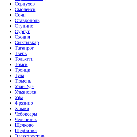
Серпухов
Смоленск
Сочи
Ставрополь
Ступино
Сургут
Сходня
Сыктывкар
Таганрог
Тверь
Тольятти
Томск
Троицк
Тула
Тюмень
Улан-Удэ
Ульяновск
Уфа
Фрязино
Химки
Чебоксары
Челябинск
Щелково
Щербинка
Элекстросталь