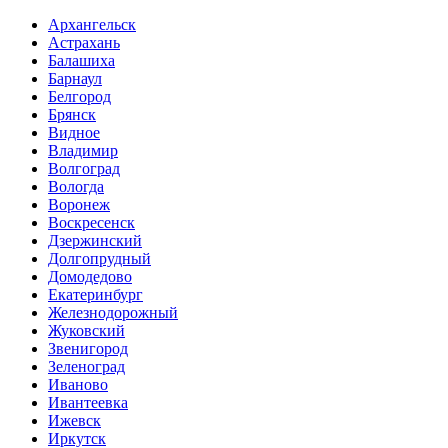
Архангельск
Астрахань
Балашиха
Барнаул
Белгород
Брянск
Видное
Владимир
Волгоград
Вологда
Воронеж
Воскресенск
Дзержинский
Долгопрудный
Домодедово
Екатеринбург
Железнодорожный
Жуковский
Звенигород
Зеленоград
Иваново
Ивантеевка
Ижевск
Иркутск