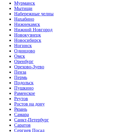
Мурманск
Мытищи
Набережные челны
Нахабино
Нижнекамск
Нижний Новгород
Новокузнецк
Новосибирск
Ногинск
Одинцово
Омск
Оренбург
Орехово-Зуево
Пенза
Пермь
Подольск
Пушкино
Раменское
Реутов
Ростов на дону
Рязань
Самара
Санкт-Петербург
Саратов
Сергиев Посад