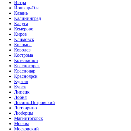
Истра
Йошкар-Ола
Казань
Калининград
Калуга
Кемерово
Киров
Климовск
Коломна
Королев
Кострома
Котельники
Красногорск
Краснодар
Красноярск
Курган
Курск
Липецк
Лобня
Лосино-Петровский
Лыткарино
Люберцы
Магнитогорск
Москва
Московский